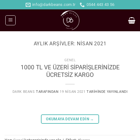
İçeriğe
info@darkbeans.com.tr
0544 443 43 56
atla
AYLIK ARŞIVLER:
NISAN 2021
GENEL
1000 TL VE ÜZERİ SİPARİŞLERİNİZDE
ÜCRETSİZ KARGO
DARK BEANS
TARAFINDAN
19 NISAN 2021
TARIHINDE YAYINLANDI
OKUMAYA DEVAM EDIN
→