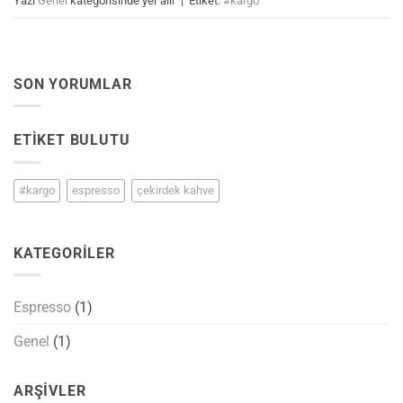
Yazı
Genel
kategorisinde yer alır
|
Etiket:
#kargo
SON YORUMLAR
ETIKET BULUTU
#kargo
espresso
çekirdek kahve
KATEGORILER
Espresso
(1)
Genel
(1)
ARŞIVLER