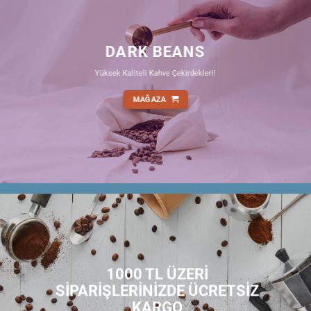
DARK BEANS
Yüksek Kaliteli Kahve Çekirdekleri!
MAĞAZA
1000 TL ÜZERİ
SİPARİŞLERİNİZDE ÜCRETSİZ
KARGO