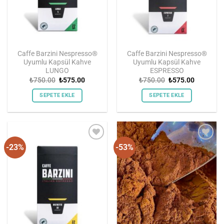
seçilebilir
Caffe Barzini Nespresso®
Caffe Barzini Nespresso®
Uyumlu Kapsül Kahve
Uyumlu Kapsül Kahve
LUNGO
ESPRESSO
Orijinal
Şu
Orijinal
Şu
₺
750.00
₺
575.00
₺
750.00
₺
575.00
fiyat:
andaki
fiyat:
andaki
₺750.00.
fiyat:
₺750.00.
fiyat:
SEPETE EKLE
SEPETE EKLE
₺575.00.
₺575.00.
-23%
-53%
Favorilerime
Favorilerime
Ekle
Ekle