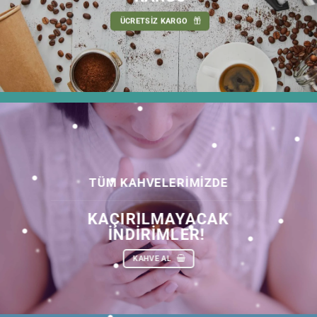
ÜCRETSİZ KARGO
TÜM KAHVELERİMİZDE
KAÇIRILMAYACAK
İNDİRİMLER!
KAHVE AL