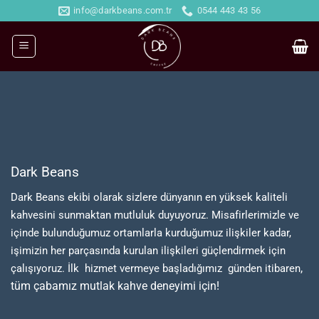
İçeriğe
info@darkbeans.com.tr
0544 443 43 56
atla
Dark Beans
Dark Beans ekibi olarak sizlere dünyanın en yüksek kaliteli
kahvesini sunmaktan mutluluk duyuyoruz. Misafirlerimizle ve
içinde bulunduğumuz ortamlarla kurduğumuz ilişkiler kadar,
işimizin her parçasında kurulan ilişkileri güçlendirmek için
,
çalışıyoruz. İlk hizmet vermeye başladığımız günden itibaren
tüm çabamız mutlak kahve deneyimi için!