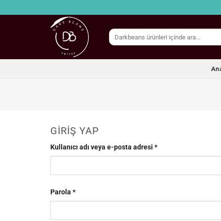
İçeriğe
atla
Ara:
An
GIRIŞ YAP
Gerekli
Kullanıcı adı veya e-posta adresi
*
Gerekli
Parola
*