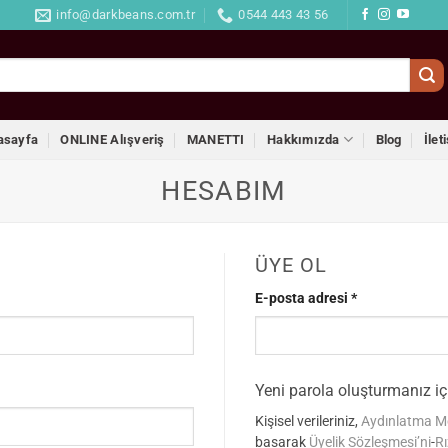
info@darkbeans.com.tr
0544 443 43 56
asayfa
ONLINE Alışveriş
MANETTI
Hakkımızda
Blog
İlet
HESABIM
ÜYE OL
Gerekli
E-posta adresi
*
Yeni parola oluşturmanız iç
Kişisel verileriniz,
Aydınlatma M
basarak
Üyelik Sözleşmesi’ni
-
Rı