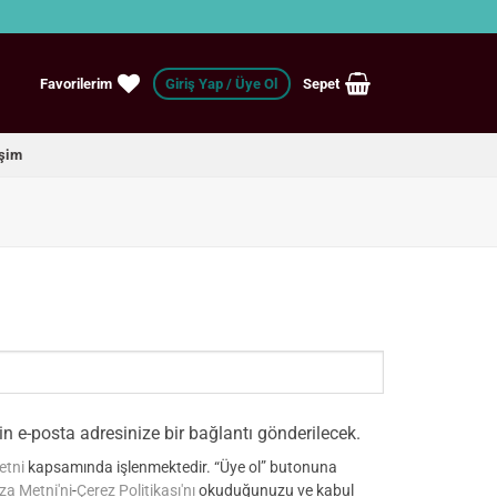
Favorilerim
Giriş Yap
Sepet
işim
in e-posta adresinize bir bağlantı gönderilecek.
etni
kapsamında işlenmektedir. “Üye ol” butonuna
za Metni'ni
-
Çerez Politikası'nı
okuduğunuzu ve kabul