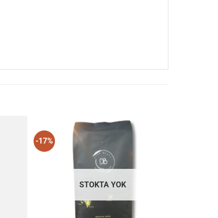
-17%
rilerime
Favorilerime
Ekle
Ekle
STOKTA YOK