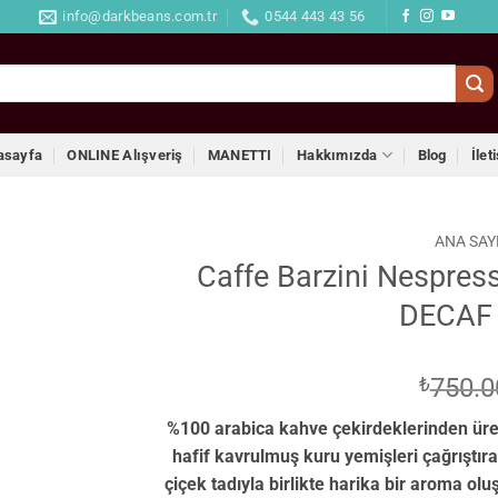
info@darkbeans.com.tr
0544 443 43 56
asayfa
ONLINE Alışveriş
MANETTI
Hakkımızda
Blog
İlet
ANA SAY
Caffe Barzini Nespre
Favorilerime
DECAF 
Ekle
₺
750.0
%100 arabica kahve çekirdeklerinden üret
hafif kavrulmuş kuru yemişleri çağrıştıran
çiçek tadıyla birlikte harika bir aroma olu