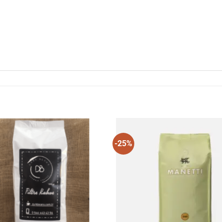
-25%
Favorilerime
Favo
Ekle