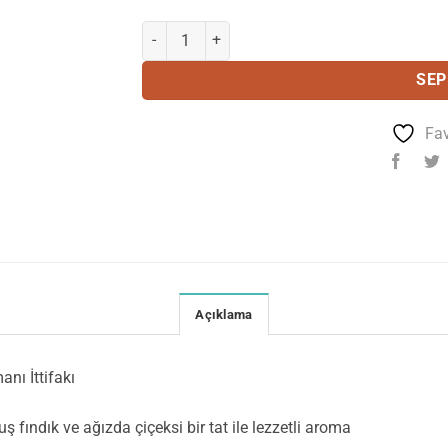
Caffe Barzini Nespresso® Uyumlu Kapsül Kahve 
SEP
Fav
Açıklama
nı İttifakı
uş fındık ve ağızda çiçeksi bir tat ile lezzetli aroma