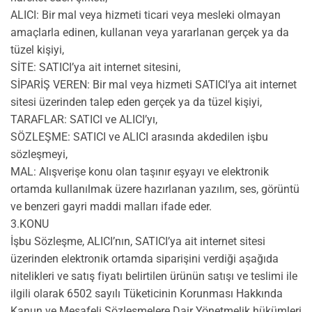
ALICI: Bir mal veya hizmeti ticari veya mesleki olmayan
amaçlarla edinen, kullanan veya yararlanan gerçek ya da
tüzel kişiyi,
SİTE: SATICI’ya ait internet sitesini,
SİPARİŞ VEREN: Bir mal veya hizmeti SATICI’ya ait internet
sitesi üzerinden talep eden gerçek ya da tüzel kişiyi,
TARAFLAR: SATICI ve ALICI’yı,
SÖZLEŞME: SATICI ve ALICI arasında akdedilen işbu
sözleşmeyi,
MAL: Alışverişe konu olan taşınır eşyayı ve elektronik
ortamda kullanılmak üzere hazırlanan yazılım, ses, görüntü
ve benzeri gayri maddi malları ifade eder.
3.KONU
İşbu Sözleşme, ALICI’nın, SATICI’ya ait internet sitesi
üzerinden elektronik ortamda siparişini verdiği aşağıda
nitelikleri ve satış fiyatı belirtilen ürünün satışı ve teslimi ile
ilgili olarak 6502 sayılı Tüketicinin Korunması Hakkında
Kanun ve Mesafeli Sözleşmelere Dair Yönetmelik hükümleri