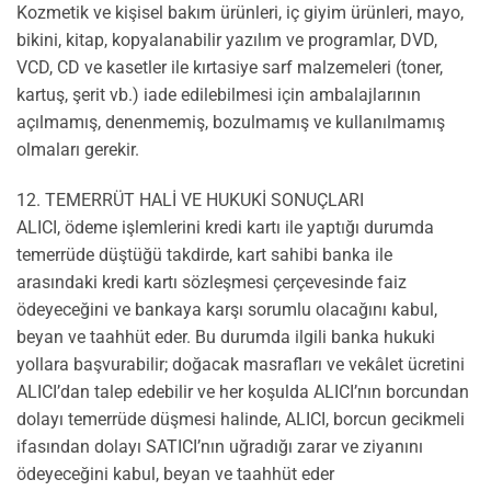
Kozmetik ve kişisel bakım ürünleri, iç giyim ürünleri, mayo,
bikini, kitap, kopyalanabilir yazılım ve programlar, DVD,
VCD, CD ve kasetler ile kırtasiye sarf malzemeleri (toner,
kartuş, şerit vb.) iade edilebilmesi için ambalajlarının
açılmamış, denenmemiş, bozulmamış ve kullanılmamış
olmaları gerekir.
12. TEMERRÜT HALİ VE HUKUKİ SONUÇLARI
ALICI, ödeme işlemlerini kredi kartı ile yaptığı durumda
temerrüde düştüğü takdirde, kart sahibi banka ile
arasındaki kredi kartı sözleşmesi çerçevesinde faiz
ödeyeceğini ve bankaya karşı sorumlu olacağını kabul,
beyan ve taahhüt eder. Bu durumda ilgili banka hukuki
yollara başvurabilir; doğacak masrafları ve vekâlet ücretini
ALICI’dan talep edebilir ve her koşulda ALICI’nın borcundan
dolayı temerrüde düşmesi halinde, ALICI, borcun gecikmeli
ifasından dolayı SATICI’nın uğradığı zarar ve ziyanını
ödeyeceğini kabul, beyan ve taahhüt eder