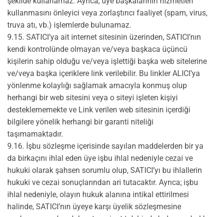
şekilde kullanamaz. Ayrıca, üye başkalarının hizmetleri
kullanmasını önleyici veya zorlaştırıcı faaliyet (spam, virus,
truva atı, vb.) işlemlerde bulunamaz.
9.15. SATICI’ya ait internet sitesinin üzerinden, SATICI’nın
kendi kontrolünde olmayan ve/veya başkaca üçüncü
kişilerin sahip olduğu ve/veya işlettiği başka web sitelerine
ve/veya başka içeriklere link verilebilir. Bu linkler ALICI’ya
yönlenme kolaylığı sağlamak amacıyla konmuş olup
herhangi bir web sitesini veya o siteyi işleten kişiyi
desteklememekte ve Link verilen web sitesinin içerdiği
bilgilere yönelik herhangi bir garanti niteliği
taşımamaktadır.
9.16. İşbu sözleşme içerisinde sayılan maddelerden bir ya
da birkaçını ihlal eden üye işbu ihlal nedeniyle cezai ve
hukuki olarak şahsen sorumlu olup, SATICI’yı bu ihlallerin
hukuki ve cezai sonuçlarından ari tutacaktır. Ayrıca; işbu
ihlal nedeniyle, olayın hukuk alanına intikal ettirilmesi
halinde, SATICI’nın üyeye karşı üyelik sözleşmesine