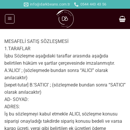
İçeriğe
info@darkbeans.com.tr
0544 443 43 56
atla
MESAFELİ SATIŞ SÖZLEŞMESİ
1.TARAFLAR
İşbu Sözleşme aşağıdaki taraflar arasında aşağıda
belirtilen hüküm ve şartlar çerçevesinde imzalanmıştır.
A.‘ALICI’ ; (sözleşmede bundan sonra “ALICI” olarak
anılacaktır)
[sepet-tutar] B.‘SATICI’ ; (sözleşmede bundan sonra “SATICI”
olarak anılacaktır)
AD- SOYAD:
ADRES:
İş bu sözleşmeyi kabul etmekle ALICI, sözleşme konusu
siparişi onayladığı takdirde sipariş konusu bedeli ve varsa
kargo ücreti, vergi gibi belirtilen ek ücretleri ödeme