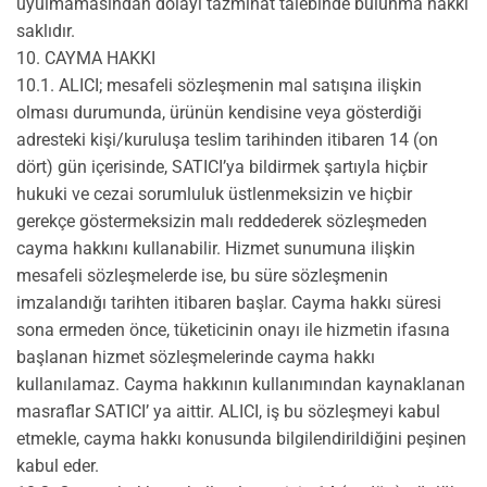
uyulmamasından dolayı tazminat talebinde bulunma hakkı
saklıdır.
10. CAYMA HAKKI
10.1. ALICI; mesafeli sözleşmenin mal satışına ilişkin
olması durumunda, ürünün kendisine veya gösterdiği
adresteki kişi/kuruluşa teslim tarihinden itibaren 14 (on
dört) gün içerisinde, SATICI’ya bildirmek şartıyla hiçbir
hukuki ve cezai sorumluluk üstlenmeksizin ve hiçbir
gerekçe göstermeksizin malı reddederek sözleşmeden
cayma hakkını kullanabilir. Hizmet sunumuna ilişkin
mesafeli sözleşmelerde ise, bu süre sözleşmenin
imzalandığı tarihten itibaren başlar. Cayma hakkı süresi
sona ermeden önce, tüketicinin onayı ile hizmetin ifasına
başlanan hizmet sözleşmelerinde cayma hakkı
kullanılamaz. Cayma hakkının kullanımından kaynaklanan
masraflar SATICI’ ya aittir. ALICI, iş bu sözleşmeyi kabul
etmekle, cayma hakkı konusunda bilgilendirildiğini peşinen
kabul eder.