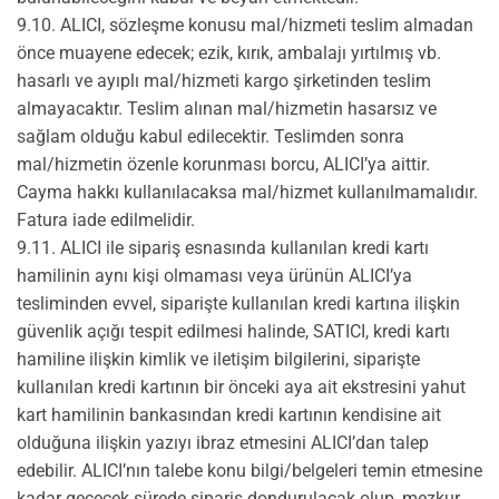
9.10. ALICI, sözleşme konusu mal/hizmeti teslim almadan
önce muayene edecek; ezik, kırık, ambalajı yırtılmış vb.
hasarlı ve ayıplı mal/hizmeti kargo şirketinden teslim
almayacaktır. Teslim alınan mal/hizmetin hasarsız ve
sağlam olduğu kabul edilecektir. Teslimden sonra
mal/hizmetin özenle korunması borcu, ALICI’ya aittir.
Cayma hakkı kullanılacaksa mal/hizmet kullanılmamalıdır.
Fatura iade edilmelidir.
9.11. ALICI ile sipariş esnasında kullanılan kredi kartı
hamilinin aynı kişi olmaması veya ürünün ALICI’ya
tesliminden evvel, siparişte kullanılan kredi kartına ilişkin
güvenlik açığı tespit edilmesi halinde, SATICI, kredi kartı
hamiline ilişkin kimlik ve iletişim bilgilerini, siparişte
kullanılan kredi kartının bir önceki aya ait ekstresini yahut
kart hamilinin bankasından kredi kartının kendisine ait
olduğuna ilişkin yazıyı ibraz etmesini ALICI’dan talep
edebilir. ALICI’nın talebe konu bilgi/belgeleri temin etmesine
kadar geçecek sürede sipariş dondurulacak olup, mezkur