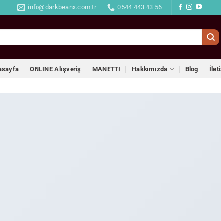
info@darkbeans.com.tr
0544 443 43 56
asayfa
ONLINE Alışveriş
MANETTI
Hakkımızda
Blog
İlet